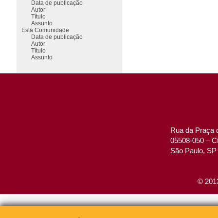
Data de publicação
Autor
Título
Assunto
Esta Comunidade
Data de publicação
Autor
Título
Assunto
Rua da Praça d
05508-050 – Ci
São Paulo, SP 
© 2013