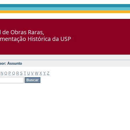
al de Obras Raras,
umentação Histórica da USP
 por: Assunto
N
O
P
Q
R
S
T
U
V
W
X
Y
Z