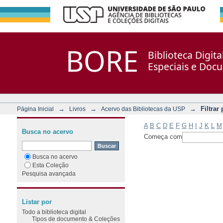
Filtrar por: Assunto
Repositório DSpace/Manakin + Corisco
BORE
Biblioteca Digit
Especiais e Doc
→
→
→
Filtrar
Página Inicial
Livros
Acervo das Bibliotecas da USP
A
B
C
D
E
F
G
H
I
J
K
L
M
Busca no acervo
Começa com
Busca no acervo
Esta Coleção
Pesquisa avançada
Listar por
Todo a biblioteca digital
Tipos de documento & Coleções