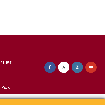
3091-1541




o Paulo