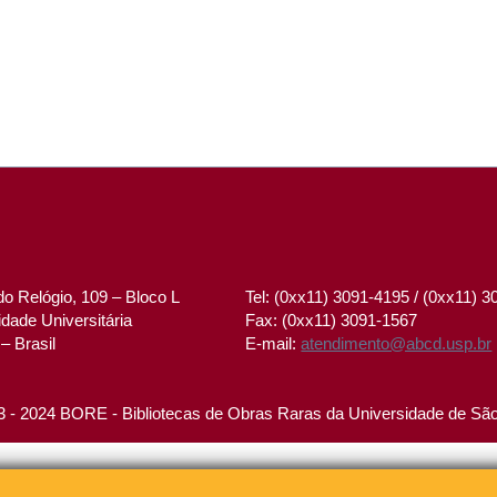
o Relógio, 109 – Bloco L
Tel: (0xx11) 3091-4195 / (0xx11) 
dade Universitária
Fax: (0xx11) 3091-1567
– Brasil
E-mail:
atendimento@abcd.usp.br
 - 2024 BORE - Bibliotecas de Obras Raras da Universidade de Sã