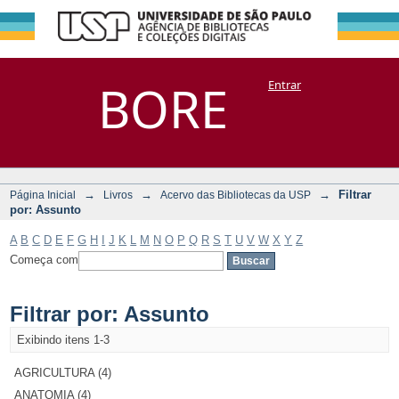
Filtrar por:
Repositório
BORE
Entrar
DSpace/Manakin + Corisco
Assunto
→
→
→
Filtrar
Página Inicial
Livros
Acervo das Bibliotecas da USP
por: Assunto
A
B
C
D
E
F
G
H
I
J
K
L
M
N
O
P
Q
R
S
T
U
V
W
X
Y
Z
Começa com
Filtrar por: Assunto
Exibindo itens 1-3
AGRICULTURA (4)
ANATOMIA (4)