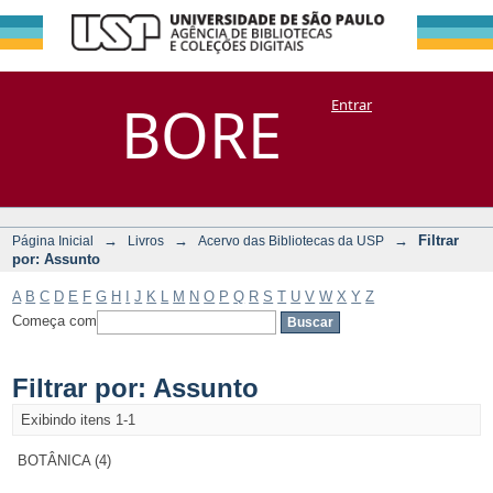
Filtrar por:
Repositório
BORE
Entrar
DSpace/Manakin + Corisco
Assunto
→
→
→
Filtrar
Página Inicial
Livros
Acervo das Bibliotecas da USP
por: Assunto
A
B
C
D
E
F
G
H
I
J
K
L
M
N
O
P
Q
R
S
T
U
V
W
X
Y
Z
Começa com
Filtrar por: Assunto
Exibindo itens 1-1
BOTÂNICA (4)