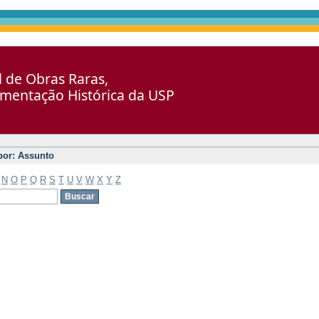
al de Obras Raras,
umentação Histórica da USP
 por: Assunto
N
O
P
Q
R
S
T
U
V
W
X
Y
Z