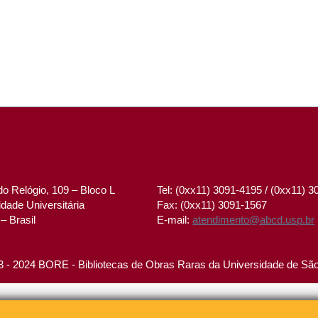
o Relógio, 109 – Bloco L
Tel: (0xx11) 3091-4195 / (0xx11) 
dade Universitária
Fax: (0xx11) 3091-1567
– Brasil
E-mail:
atendimento@abcd.usp.br
 - 2024 BORE - Bibliotecas de Obras Raras da Universidade de Sã