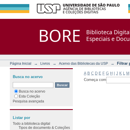
Filtrar por: Assunto
Repositório DSpace/Manakin + Corisco
BORE
Biblioteca Digit
Especiais e Doc
→
→
→
Filtrar
Página Inicial
Livros
Acervo das Bibliotecas da USP
A
B
C
D
E
F
G
H
I
J
K
L
M
Busca no acervo
Começa com
Busca no acervo
Esta Coleção
Pesquisa avançada
Listar por
Todo a biblioteca digital
Tipos de documento & Coleções