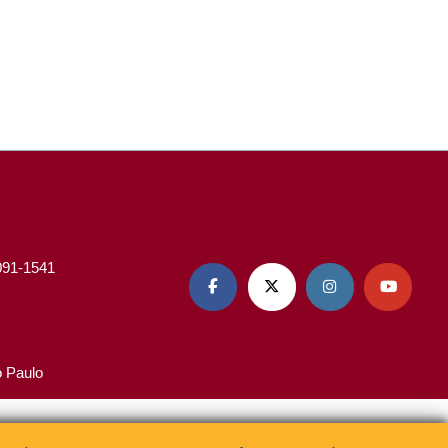
3091-1541




o Paulo