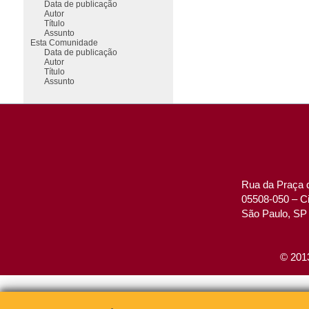
Data de publicação
Autor
Título
Assunto
Esta Comunidade
Data de publicação
Autor
Título
Assunto
Rua da Praça d
05508-050 – Ci
São Paulo, SP 
© 2013