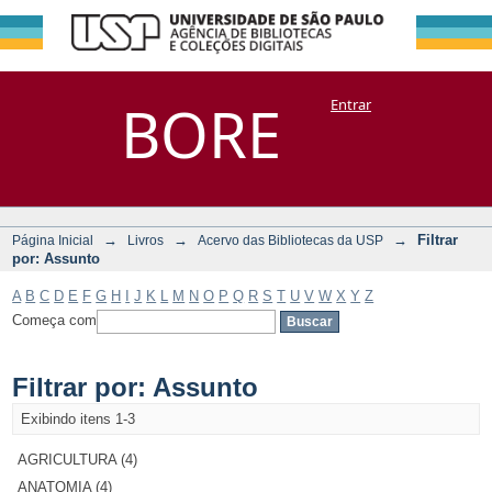
Filtrar por:
Repositório
BORE
Entrar
DSpace/Manakin + Corisco
Assunto
→
→
→
Filtrar
Página Inicial
Livros
Acervo das Bibliotecas da USP
por: Assunto
A
B
C
D
E
F
G
H
I
J
K
L
M
N
O
P
Q
R
S
T
U
V
W
X
Y
Z
Começa com
Filtrar por: Assunto
Exibindo itens 1-3
AGRICULTURA (4)
ANATOMIA (4)