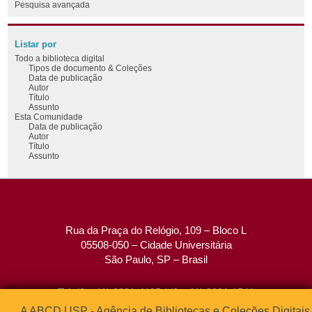
Pesquisa avançada
Listar por
Todo a biblioteca digital
Tipos de documento & Coleções
Data de publicação
Autor
Título
Assunto
Esta Comunidade
Data de publicação
Autor
Título
Assunto
Rua da Praça do Relógio, 109 – Bloco L
05508-050 – Cidade Universitária
São Paulo, SP – Brasil
Tel: (0xx11) 3091-4195 / (0xx11) 3091-1541
Fax: (0xx11) 3091-1567
A ABCD USP - Agência de Bibliotecas e Coleções Digitais