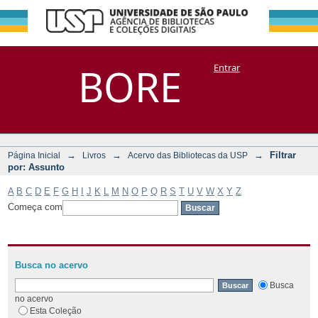
Filtrar por:
Repositório
BORE
Entrar
DSpace/Manakin + Corisco
Assunto
→
→
→
Filtrar
Página Inicial
Livros
Acervo das Bibliotecas da USP
por: Assunto
A
B
C
D
E
F
G
H
I
J
K
L
M
N
O
P
Q
R
S
T
U
V
W
X
Y
Z
Começa com
Busca no acervo
Busca
no acervo
Esta Coleção