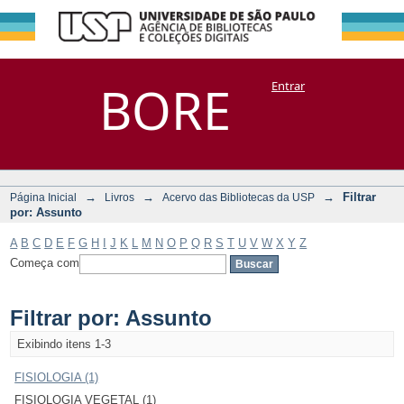
Filtrar por:
Repositório
BORE
Entrar
DSpace/Manakin + Corisco
Assunto
→
→
→
Filtrar
Página Inicial
Livros
Acervo das Bibliotecas da USP
por: Assunto
A
B
C
D
E
F
G
H
I
J
K
L
M
N
O
P
Q
R
S
T
U
V
W
X
Y
Z
Começa com
Filtrar por: Assunto
Exibindo itens 1-3
FISIOLOGIA (1)
FISIOLOGIA VEGETAL (1)