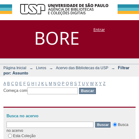
Filtrar por:
Repositório
BORE
Entrar
DSpace/Manakin + Corisco
Assunto
→
→
→
Filtrar
Página Inicial
Livros
Acervo das Bibliotecas da USP
por: Assunto
A
B
C
D
E
F
G
H
I
J
K
L
M
N
O
P
Q
R
S
T
U
V
W
X
Y
Z
Começa com
Busca no acervo
Busca
no acervo
Esta Coleção