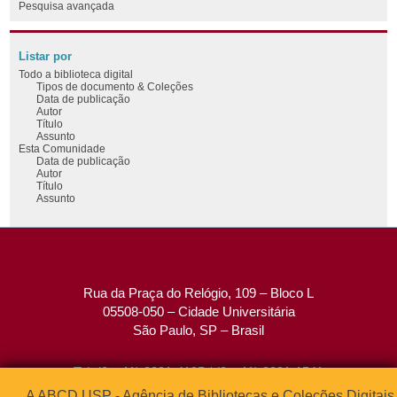
Pesquisa avançada
Listar por
Todo a biblioteca digital
Tipos de documento & Coleções
Data de publicação
Autor
Título
Assunto
Esta Comunidade
Data de publicação
Autor
Título
Assunto
Rua da Praça do Relógio, 109 – Bloco L
05508-050 – Cidade Universitária
São Paulo, SP – Brasil
Tel: (0xx11) 3091-4195 / (0xx11) 3091-1541
Fax: (0xx11) 3091-1567
A ABCD USP - Agência de Bibliotecas e Coleções Digitais