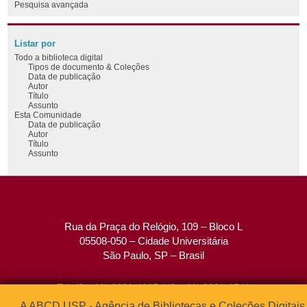
Pesquisa avançada
Listar por
Todo a biblioteca digital
Tipos de documento & Coleções
Data de publicação
Autor
Título
Assunto
Esta Comunidade
Data de publicação
Autor
Título
Assunto
Rua da Praça do Relógio, 109 – Bloco L
05508-050 – Cidade Universitária
São Paulo, SP – Brasil
Tel: (0xx11) 3091-4195 / (0xx11) 3091-1541
Fax: (0xx11) 3091-1567
A ABCD USP - Agência de Bibliotecas e Coleções Digitais