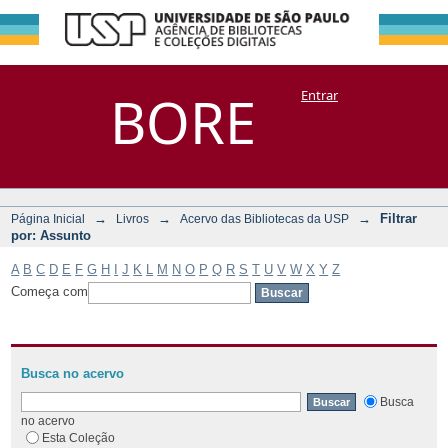
Filtrar por:
Repositório
BORE
Entrar
DSpace/Manakin + Corisco
Assunto
→
→
→
Filtrar
Página Inicial
Livros
Acervo das Bibliotecas da USP
por: Assunto
A
B
C
D
E
F
G
H
I
J
K
L
M
N
O
P
Q
R
S
T
U
V
W
X
Y
Z
Começa com
Busca no acervo
Busca
no acervo
Esta Coleção