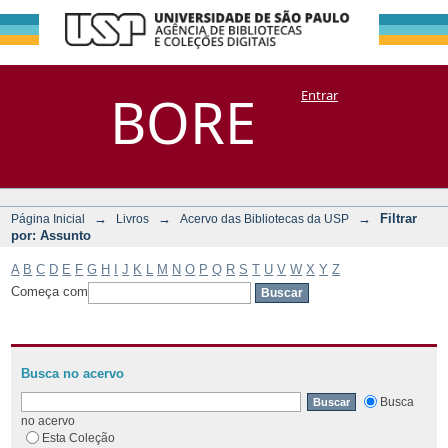
Filtrar por:
Repositório
BORE
Entrar
DSpace/Manakin + Corisco
Assunto
→
→
→
Filtrar
Página Inicial
Livros
Acervo das Bibliotecas da USP
por: Assunto
A
B
C
D
E
F
G
H
I
J
K
L
M
N
O
P
Q
R
S
T
U
V
W
X
Y
Z
Começa com
Busca no acervo
Busca
no acervo
Esta Coleção