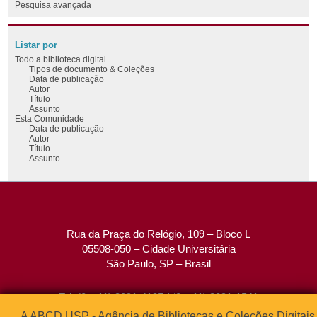
Pesquisa avançada
Listar por
Todo a biblioteca digital
Tipos de documento & Coleções
Data de publicação
Autor
Título
Assunto
Esta Comunidade
Data de publicação
Autor
Título
Assunto
Rua da Praça do Relógio, 109 – Bloco L
05508-050 – Cidade Universitária
São Paulo, SP – Brasil
Tel: (0xx11) 3091-4195 / (0xx11) 3091-1541
Fax: (0xx11) 3091-1567
A ABCD USP - Agência de Bibliotecas e Coleções Digitais