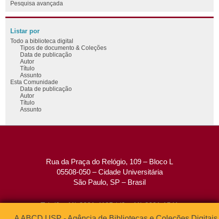
Pesquisa avançada
Listar por
Todo a biblioteca digital
Tipos de documento & Coleções
Data de publicação
Autor
Título
Assunto
Esta Comunidade
Data de publicação
Autor
Título
Assunto
Rua da Praça do Relógio, 109 – Bloco L
05508-050 – Cidade Universitária
São Paulo, SP – Brasil
Tel: (0xx11) 3091-4195 / (0xx11) 3091-1541
Fax: (0xx11) 3091-1567
A ABCD USP - Agência de Bibliotecas e Coleções Digitais