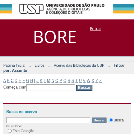
Filtrar por:
Repositório
BORE
Entrar
DSpace/Manakin + Corisco
Assunto
→
→
→
Filtrar
Página Inicial
Livros
Acervo das Bibliotecas da USP
por: Assunto
A
B
C
D
E
F
G
H
I
J
K
L
M
N
O
P
Q
R
S
T
U
V
W
X
Y
Z
Começa com
Busca no acervo
Busca
no acervo
Esta Coleção