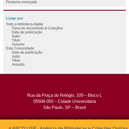
Pesquisa avançada
Listar por
Todo a biblioteca digital
Tipos de documento & Coleções
Data de publicação
Autor
Título
Assunto
Esta Comunidade
Data de publicação
Autor
Título
Assunto
Rua da Praça do Relógio, 109 – Bloco L
05508-050 – Cidade Universitária
São Paulo, SP – Brasil
Tel: (0xx11) 3091-4195 / (0xx11) 3091-1541
Fax: (0xx11) 3091-1567
A ABCD USP - Agência de Bibliotecas e Coleções Digitais