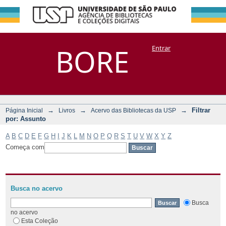
Filtrar por:
Repositório
BORE
Entrar
DSpace/Manakin + Corisco
Assunto
→
→
→
Filtrar
Página Inicial
Livros
Acervo das Bibliotecas da USP
por: Assunto
A
B
C
D
E
F
G
H
I
J
K
L
M
N
O
P
Q
R
S
T
U
V
W
X
Y
Z
Começa com
Busca no acervo
Busca
no acervo
Esta Coleção