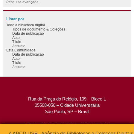
Pesquisa avançada
Listar por
Todo a biblioteca digital
Tipos de documento & Coleções
Data de publicação
Autor
Título
Assunto
Esta Comunidade
Data de publicação
Autor
Título
Assunto
Rua da Praça do Relógio, 109 – Bloco L
05508-050 – Cidade Universitária
São Paulo, SP – Brasil
Tel: (0xx11) 3091-4195 / (0xx11) 3091-1541
Fax: (0xx11) 3091-1567
A ABCD USP - Agência de Bibliotecas e Coleções Digitais