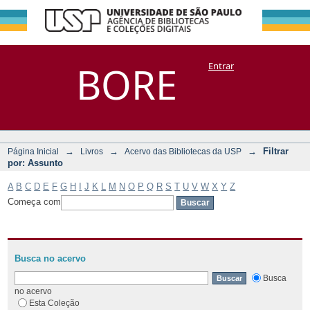
Filtrar por:
Repositório
BORE
Entrar
DSpace/Manakin + Corisco
Assunto
→
→
→
Filtrar
Página Inicial
Livros
Acervo das Bibliotecas da USP
por: Assunto
A
B
C
D
E
F
G
H
I
J
K
L
M
N
O
P
Q
R
S
T
U
V
W
X
Y
Z
Começa com
Busca no acervo
Busca
no acervo
Esta Coleção