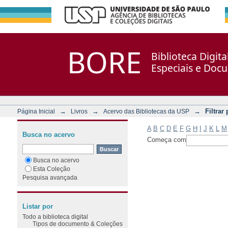
Filtrar por: Assunto
Repositório DSpace/Manakin + Corisco
BORE
Biblioteca Digit
Especiais e Doc
→
→
→
Filtrar
Página Inicial
Livros
Acervo das Bibliotecas da USP
A
B
C
D
E
F
G
H
I
J
K
L
M
Busca no acervo
Começa com
Busca no acervo
Esta Coleção
Pesquisa avançada
Listar por
Todo a biblioteca digital
Tipos de documento & Coleções