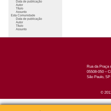
Data de publicação
Autor
Título
Assunto
Esta Comunidade
Data de publicação
Autor
Título
Assunto
Rua da Praça d
05508-050 – Ci
São Paulo, SP 
© 2013