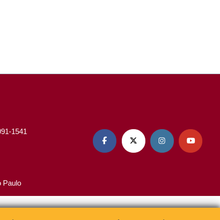
3091-1541




o Paulo