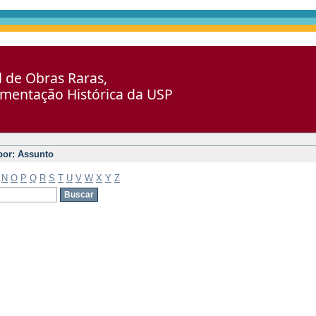
al de Obras Raras,
umentação Histórica da USP
 por: Assunto
N
O
P
Q
R
S
T
U
V
W
X
Y
Z