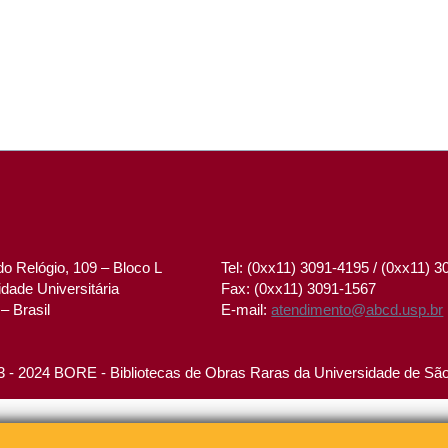
o Relógio, 109 – Bloco L
Tel: (0xx11) 3091-4195 / (0xx11) 
dade Universitária
Fax: (0xx11) 3091-1567
– Brasil
E-mail:
atendimento@abcd.usp.br
 - 2024 BORE - Bibliotecas de Obras Raras da Universidade de Sã