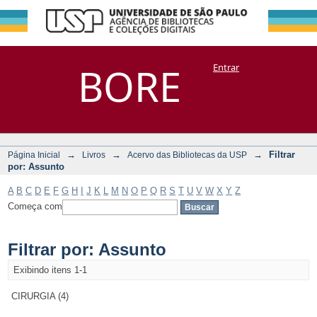
Filtrar por:
Repositório
BORE
Entrar
DSpace/Manakin + Corisco
Assunto
→
→
→
Filtrar
Página Inicial
Livros
Acervo das Bibliotecas da USP
por: Assunto
A
B
C
D
E
F
G
H
I
J
K
L
M
N
O
P
Q
R
S
T
U
V
W
X
Y
Z
Começa com
Filtrar por: Assunto
Exibindo itens 1-1
CIRURGIA (4)