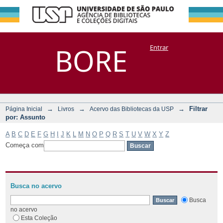
Filtrar por:
Repositório
BORE
Entrar
DSpace/Manakin + Corisco
Assunto
→
→
→
Filtrar
Página Inicial
Livros
Acervo das Bibliotecas da USP
por: Assunto
A
B
C
D
E
F
G
H
I
J
K
L
M
N
O
P
Q
R
S
T
U
V
W
X
Y
Z
Começa com
Busca no acervo
Busca
no acervo
Esta Coleção