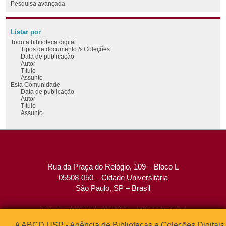
Pesquisa avançada
Listar por
Todo a biblioteca digital
Tipos de documento & Coleções
Data de publicação
Autor
Título
Assunto
Esta Comunidade
Data de publicação
Autor
Título
Assunto
Rua da Praça do Relógio, 109 – Bloco L
05508-050 – Cidade Universitária
São Paulo, SP – Brasil
Tel: (0xx11) 3091-4195 / (0xx11) 3091-1541
Fax: (0xx11) 3091-1567
A ABCD USP - Agência de Bibliotecas e Coleções Digitais