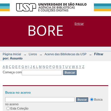
Filtrar por:
Repositório
BORE
Entrar
DSpace/Manakin + Corisco
Assunto
→
→
→
Filtrar
Página Inicial
Livros
Acervo das Bibliotecas da USP
por: Assunto
A
B
C
D
E
F
G
H
I
J
K
L
M
N
O
P
Q
R
S
T
U
V
W
X
Y
Z
Começa com
Busca no acervo
Busca
no acervo
Esta Coleção