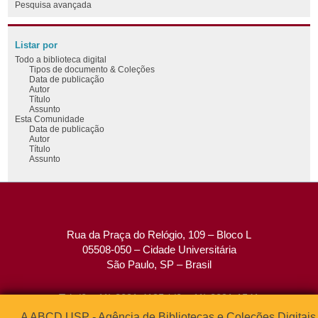
Pesquisa avançada
Listar por
Todo a biblioteca digital
Tipos de documento & Coleções
Data de publicação
Autor
Título
Assunto
Esta Comunidade
Data de publicação
Autor
Título
Assunto
Rua da Praça do Relógio, 109 – Bloco L
05508-050 – Cidade Universitária
São Paulo, SP – Brasil
Tel: (0xx11) 3091-4195 / (0xx11) 3091-1541
Fax: (0xx11) 3091-1567
A ABCD USP - Agência de Bibliotecas e Coleções Digitais