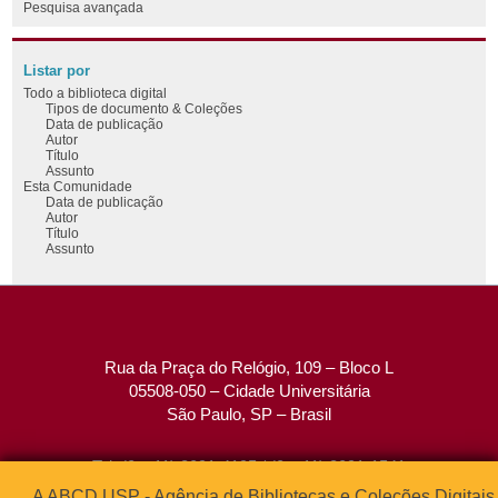
Pesquisa avançada
Listar por
Todo a biblioteca digital
Tipos de documento & Coleções
Data de publicação
Autor
Título
Assunto
Esta Comunidade
Data de publicação
Autor
Título
Assunto
Rua da Praça do Relógio, 109 – Bloco L
05508-050 – Cidade Universitária
São Paulo, SP – Brasil
Tel: (0xx11) 3091-4195 / (0xx11) 3091-1541
Fax: (0xx11) 3091-1567
A ABCD USP - Agência de Bibliotecas e Coleções Digitais