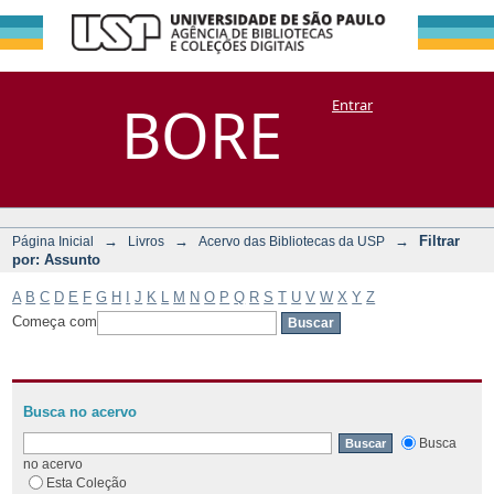
Filtrar por:
Repositório
BORE
Entrar
DSpace/Manakin + Corisco
Assunto
→
→
→
Filtrar
Página Inicial
Livros
Acervo das Bibliotecas da USP
por: Assunto
A
B
C
D
E
F
G
H
I
J
K
L
M
N
O
P
Q
R
S
T
U
V
W
X
Y
Z
Começa com
Busca no acervo
Busca
no acervo
Esta Coleção