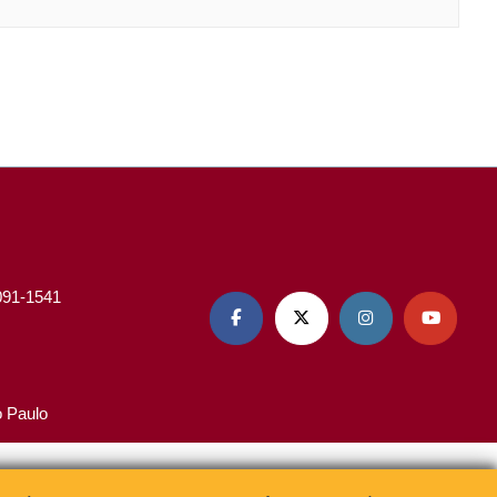
3091-1541




o Paulo