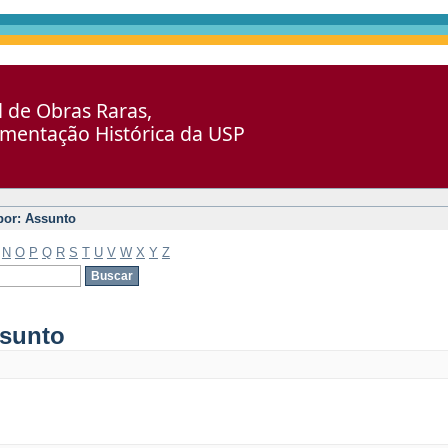
al de Obras Raras,
umentação Histórica da USP
 por: Assunto
N
O
P
Q
R
S
T
U
V
W
X
Y
Z
ssunto