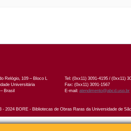
o Relógio, 109 – Bloco L
Tel: (0xx11) 3091-4195 / (0xx11) 
dade Universitária
Fax: (0xx11) 3091-1567
– Brasil
E-mail:
atendimento@abcd.usp.br
 - 2024 BORE - Bibliotecas de Obras Raras da Universidade de Sã