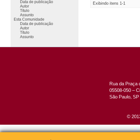
Data de publicação
Exibindo itens 1-1
Autor
Título
Assunto
Esta Comunidade
Data de publicação
Autor
Título
Assunto
Rua da Praça d
05508-050 – Ci
São Paulo, SP 
© 2013