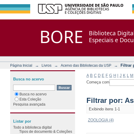
Filtrar por: Assunto
Repositório DSpace/Manakin + Corisco
BORE
Biblioteca Digit
Especiais e Doc
→
→
→
Filtrar
Página Inicial
Livros
Acervo das Bibliotecas da USP
A
B
C
D
E
F
G
H
I
J
K
L
M
Busca no acervo
Começa com
Busca no acervo
Filtrar por: A
Esta Coleção
Pesquisa avançada
Exibindo itens 1-1
ZOOLOGIA (4)
Listar por
Todo a biblioteca digital
Tipos de documento & Coleções