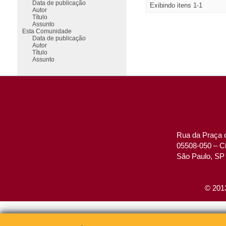
Data de publicação
Exibindo itens 1-1
Autor
Título
Assunto
Esta Comunidade
Data de publicação
Autor
Título
Assunto
Rua da Praça d
05508-050 – Ci
São Paulo, SP 
© 2013