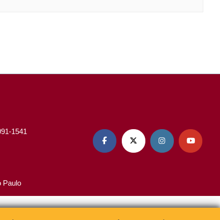
3091-1541




o Paulo