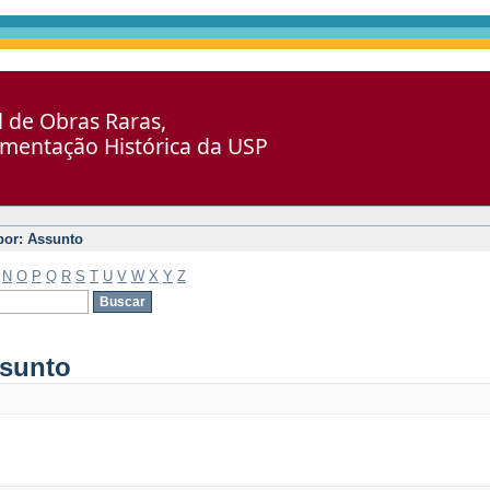
al de Obras Raras,
umentação Histórica da USP
 por: Assunto
N
O
P
Q
R
S
T
U
V
W
X
Y
Z
ssunto