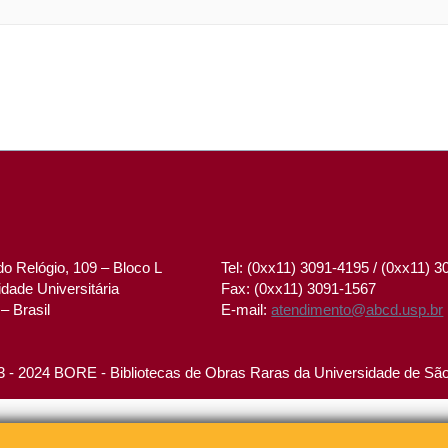
o Relógio, 109 – Bloco L
Tel: (0xx11) 3091-4195 / (0xx11) 
dade Universitária
Fax: (0xx11) 3091-1567
– Brasil
E-mail:
atendimento@abcd.usp.br
 - 2024 BORE - Bibliotecas de Obras Raras da Universidade de Sã