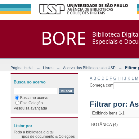
Filtrar por: Assunto
Repositório DSpace/Manakin + Corisco
BORE
Biblioteca Digit
Especiais e Doc
→
→
→
Filtrar
Página Inicial
Livros
Acervo das Bibliotecas da USP
A
B
C
D
E
F
G
H
I
J
K
L
M
Busca no acervo
Começa com
Busca no acervo
Filtrar por: A
Esta Coleção
Pesquisa avançada
Exibindo itens 1-1
BOTÂNICA (4)
Listar por
Todo a biblioteca digital
Tipos de documento & Coleções