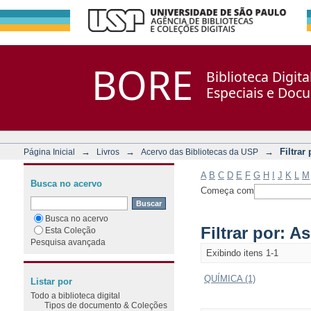
Filtrar por: Assunto
Repositório DSpace/Manakin + Corisco
BORE
Biblioteca Digit
Especiais e Doc
→
→
→
Filtrar
Página Inicial
Livros
Acervo das Bibliotecas da USP
A
B
C
D
E
F
G
H
I
J
K
L
M
Busca no acervo
Começa com
Busca no acervo
Filtrar por: A
Esta Coleção
Pesquisa avançada
Exibindo itens 1-1
QUÍMICA (1)
Listar por
Todo a biblioteca digital
Tipos de documento & Coleções