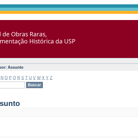
al de Obras Raras,
umentação Histórica da USP
 por: Assunto
N
O
P
Q
R
S
T
U
V
W
X
Y
Z
ssunto