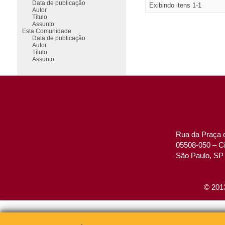
Data de publicação
Exibindo itens 1-1
Autor
Título
Assunto
Esta Comunidade
Data de publicação
Autor
Título
Assunto
Rua da Praça d
05508-050 – Ci
São Paulo, SP 
© 2013