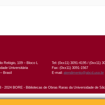
o Relógio, 109 – Bloco L
Tel: (0xx11) 3091-4195 / (0xx11) 
dade Universitária
Fax: (0xx11) 3091-1567
– Brasil
E-mail:
atendimento@abcd.usp.br
 - 2024 BORE - Bibliotecas de Obras Raras da Universidade de Sã