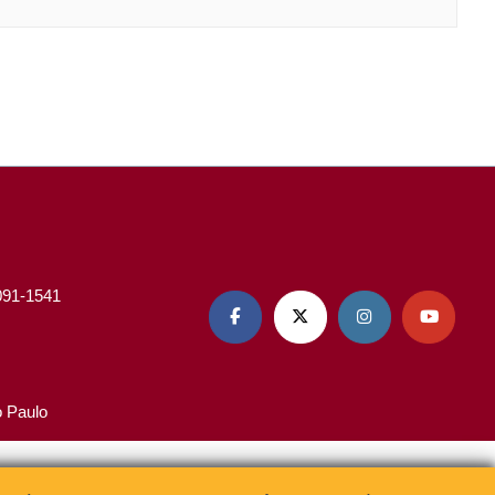
3091-1541




o Paulo