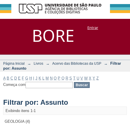
Filtrar por:
Repositório
BORE
Entrar
DSpace/Manakin + Corisco
Assunto
→
→
→
Filtrar
Página Inicial
Livros
Acervo das Bibliotecas da USP
por: Assunto
A
B
C
D
E
F
G
H
I
J
K
L
M
N
O
P
Q
R
S
T
U
V
W
X
Y
Z
Começa com
Filtrar por: Assunto
Exibindo itens 1-1
GEOLOGIA (4)