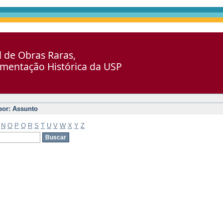
al de Obras Raras,
umentação Histórica da USP
 por: Assunto
N
O
P
Q
R
S
T
U
V
W
X
Y
Z