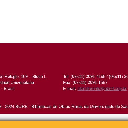
o Relógio, 109 – Bloco L
Tel: (0xx11) 3091-4195 / (0xx11) 
dade Universitária
Fax: (0xx11) 3091-1567
– Brasil
E-mail:
atendimento@abcd.usp.br
 - 2024 BORE - Bibliotecas de Obras Raras da Universidade de Sã