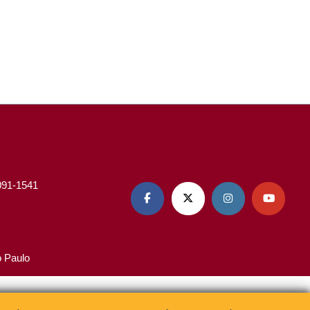
3091-1541




o Paulo