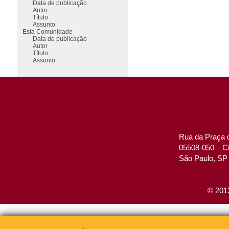
Data de publicação
Autor
Título
Assunto
Esta Comunidade
Data de publicação
Autor
Título
Assunto
Rua da Praça d
05508-050 – Ci
São Paulo, SP 
© 2013