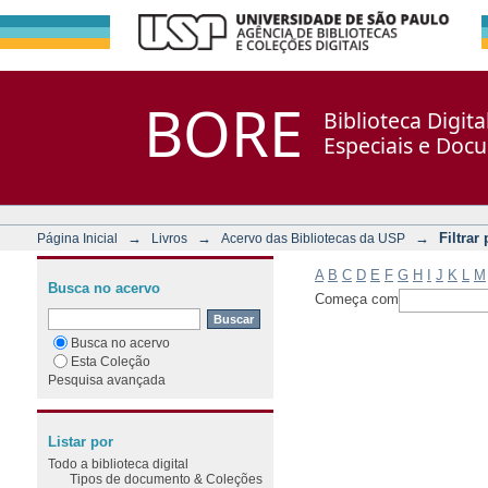
Filtrar por: Assunto
Repositório DSpace/Manakin + Corisco
BORE
Biblioteca Digit
Especiais e Doc
→
→
→
Filtrar
Página Inicial
Livros
Acervo das Bibliotecas da USP
A
B
C
D
E
F
G
H
I
J
K
L
M
Busca no acervo
Começa com
Busca no acervo
Esta Coleção
Pesquisa avançada
Listar por
Todo a biblioteca digital
Tipos de documento & Coleções