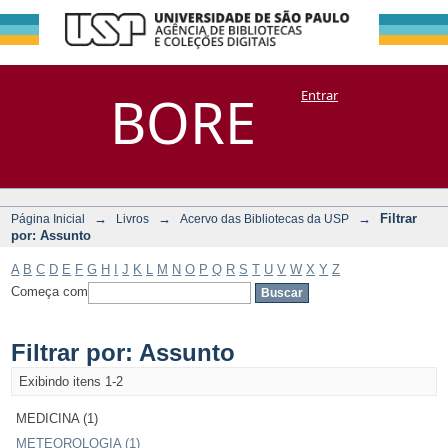
Filtrar por:
Repositório
BORE
Entrar
DSpace/Manakin + Corisco
Assunto
→
→
→
Filtrar
Página Inicial
Livros
Acervo das Bibliotecas da USP
por: Assunto
A
B
C
D
E
F
G
H
I
J
K
L
M
N
O
P
Q
R
S
T
U
V
W
X
Y
Z
Começa com
Filtrar por: Assunto
Exibindo itens 1-2
MEDICINA (1)
METEOROLOGIA (1)