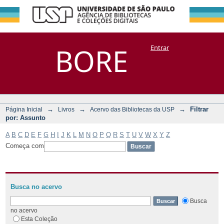
Filtrar por:
Repositório
BORE
Entrar
DSpace/Manakin + Corisco
Assunto
→
→
→
Filtrar
Página Inicial
Livros
Acervo das Bibliotecas da USP
por: Assunto
A
B
C
D
E
F
G
H
I
J
K
L
M
N
O
P
Q
R
S
T
U
V
W
X
Y
Z
Começa com
Busca no acervo
Busca
no acervo
Esta Coleção