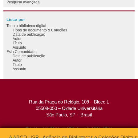
Pesquisa avançada
Listar por
Todo a biblioteca digital
Tipos de documento & Coleções
Data de publicação
Autor
Título
Assunto
Esta Comunidade
Data de publicação
Autor
Título
Assunto
Rua da Praça do Relógio, 109 – Bloco L
05508-050 – Cidade Universitária
São Paulo, SP – Brasil
Tel: (0xx11) 3091-4195 / (0xx11) 3091-1541
Fax: (0xx11) 3091-1567
A ABCD USP - Agência de Bibliotecas e Coleções Digitais