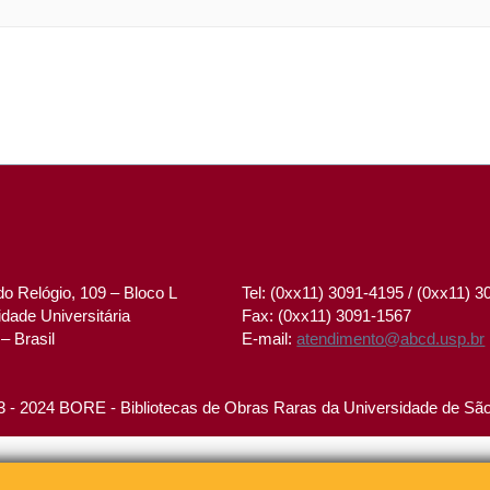
o Relógio, 109 – Bloco L
Tel: (0xx11) 3091-4195 / (0xx11) 
dade Universitária
Fax: (0xx11) 3091-1567
– Brasil
E-mail:
atendimento@abcd.usp.br
 - 2024 BORE - Bibliotecas de Obras Raras da Universidade de Sã