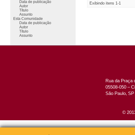
Data de publicação
Exibindo itens 1-1
Autor
Título
Assunto
Esta Comunidade
Data de publicação
Autor
Título
Assunto
Rua da Praça d
05508-050 – Ci
São Paulo, SP 
© 2013