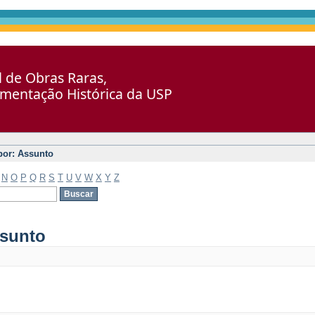
al de Obras Raras,
umentação Histórica da USP
 por: Assunto
N
O
P
Q
R
S
T
U
V
W
X
Y
Z
ssunto