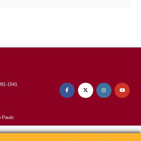
3091-1541




o Paulo