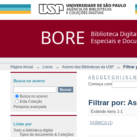
Filtrar por: Assunto
Repositório DSpace/Manakin + Corisco
BORE
Biblioteca Digit
Especiais e Doc
→
→
→
Filtrar
Página Inicial
Livros
Acervo das Bibliotecas da USP
A
B
C
D
E
F
G
H
I
J
K
L
M
Busca no acervo
Começa com
Busca no acervo
Filtrar por: A
Esta Coleção
Pesquisa avançada
Exibindo itens 1-1
QUÍMICA (1)
Listar por
Todo a biblioteca digital
Tipos de documento & Coleções