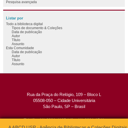
Pesquisa avançada
Listar por
Todo a biblioteca digital
Tipos de documento & Coleções
Data de publicação
Autor
Título
Assunto
Esta Comunidade
Data de publicação
Autor
Título
Assunto
Rua da Praça do Relógio, 109 – Bloco L
05508-050 – Cidade Universitária
São Paulo, SP – Brasil
Tel: (0xx11) 3091-4195 / (0xx11) 3091-1541
Fax: (0xx11) 3091-1567
A ABCD USP - Agência de Bibliotecas e Coleções Digitais