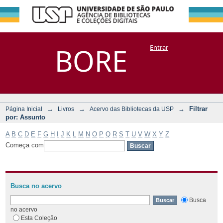
Filtrar por:
Repositório
BORE
Entrar
DSpace/Manakin + Corisco
Assunto
→
→
→
Filtrar
Página Inicial
Livros
Acervo das Bibliotecas da USP
por: Assunto
A
B
C
D
E
F
G
H
I
J
K
L
M
N
O
P
Q
R
S
T
U
V
W
X
Y
Z
Começa com
Busca no acervo
Busca
no acervo
Esta Coleção