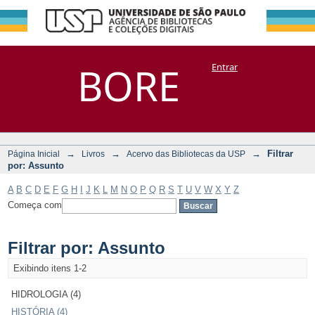
Filtrar por:
Repositório
BORE
Entrar
DSpace/Manakin + Corisco
Assunto
→
→
→
Filtrar
Página Inicial
Livros
Acervo das Bibliotecas da USP
por: Assunto
A
B
C
D
E
F
G
H
I
J
K
L
M
N
O
P
Q
R
S
T
U
V
W
X
Y
Z
Começa com
Filtrar por: Assunto
Exibindo itens 1-2
HIDROLOGIA (4)
HISTÓRIA (4)