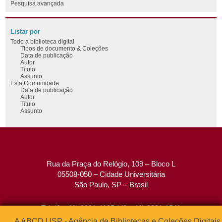
Pesquisa avançada
Listar por
Todo a biblioteca digital
Tipos de documento & Coleções
Data de publicação
Autor
Título
Assunto
Esta Comunidade
Data de publicação
Autor
Título
Assunto
Rua da Praça do Relógio, 109 – Bloco L
05508-050 – Cidade Universitária
São Paulo, SP – Brasil
Tel: (0xx11) 3091-4195 / (0xx11) 3091-1541
Fax: (0xx11) 3091-1567
A ABCD USP - Agência de Bibliotecas e Coleções Digitais