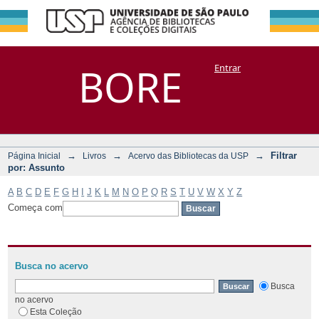
Filtrar por:
Repositório
BORE
Entrar
DSpace/Manakin + Corisco
Assunto
→
→
→
Filtrar
Página Inicial
Livros
Acervo das Bibliotecas da USP
por: Assunto
A
B
C
D
E
F
G
H
I
J
K
L
M
N
O
P
Q
R
S
T
U
V
W
X
Y
Z
Começa com
Busca no acervo
Busca
no acervo
Esta Coleção