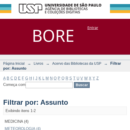
Filtrar por:
Repositório
BORE
Entrar
DSpace/Manakin + Corisco
Assunto
→
→
→
Filtrar
Página Inicial
Livros
Acervo das Bibliotecas da USP
por: Assunto
A
B
C
D
E
F
G
H
I
J
K
L
M
N
O
P
Q
R
S
T
U
V
W
X
Y
Z
Começa com
Filtrar por: Assunto
Exibindo itens 1-2
MEDICINA (4)
METEOROLOGIA (4)