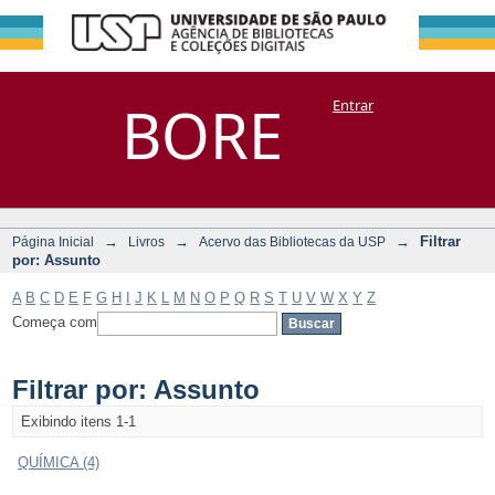
Filtrar por:
Repositório
BORE
Entrar
DSpace/Manakin + Corisco
Assunto
→
→
→
Filtrar
Página Inicial
Livros
Acervo das Bibliotecas da USP
por: Assunto
A
B
C
D
E
F
G
H
I
J
K
L
M
N
O
P
Q
R
S
T
U
V
W
X
Y
Z
Começa com
Filtrar por: Assunto
Exibindo itens 1-1
QUÍMICA (4)