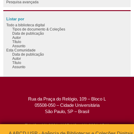
Pesquisa avançada
Listar por
Todo a biblioteca digital
Tipos de documento & Coleções
Data de publicação
Autor
Título
Assunto
Esta Comunidade
Data de publicação
Autor
Título
Assunto
Rua da Praça do Relógio, 109 – Bloco L
05508-050 – Cidade Universitária
São Paulo, SP – Brasil
Tel: (0xx11) 3091-4195 / (0xx11) 3091-1541
Fax: (0xx11) 3091-1567
A ABCD USP - Agência de Bibliotecas e Coleções Digitais