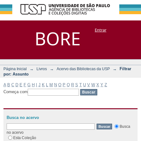
Filtrar por:
Repositório
BORE
Entrar
DSpace/Manakin + Corisco
Assunto
→
→
→
Filtrar
Página Inicial
Livros
Acervo das Bibliotecas da USP
por: Assunto
A
B
C
D
E
F
G
H
I
J
K
L
M
N
O
P
Q
R
S
T
U
V
W
X
Y
Z
Começa com
Busca no acervo
Busca
no acervo
Esta Coleção