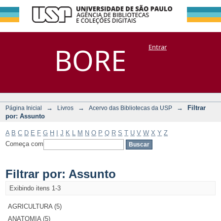
Filtrar por:
Repositório
BORE
Entrar
DSpace/Manakin + Corisco
Assunto
→
→
→
Filtrar
Página Inicial
Livros
Acervo das Bibliotecas da USP
por: Assunto
A
B
C
D
E
F
G
H
I
J
K
L
M
N
O
P
Q
R
S
T
U
V
W
X
Y
Z
Começa com
Filtrar por: Assunto
Exibindo itens 1-3
AGRICULTURA (5)
ANATOMIA (5)