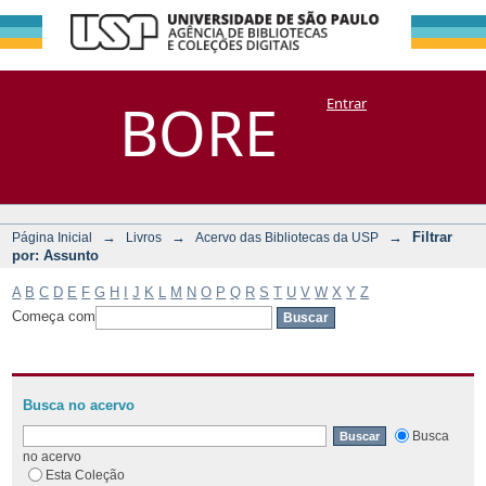
Filtrar por:
Repositório
BORE
Entrar
DSpace/Manakin + Corisco
Assunto
→
→
→
Filtrar
Página Inicial
Livros
Acervo das Bibliotecas da USP
por: Assunto
A
B
C
D
E
F
G
H
I
J
K
L
M
N
O
P
Q
R
S
T
U
V
W
X
Y
Z
Começa com
Busca no acervo
Busca
no acervo
Esta Coleção