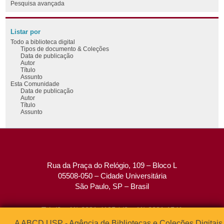
Pesquisa avançada
Listar por
Todo a biblioteca digital
Tipos de documento & Coleções
Data de publicação
Autor
Título
Assunto
Esta Comunidade
Data de publicação
Autor
Título
Assunto
Rua da Praça do Relógio, 109 – Bloco L
05508-050 – Cidade Universitária
São Paulo, SP – Brasil
Tel: (0xx11) 3091-4195 / (0xx11) 3091-1541
Fax: (0xx11) 3091-1567
A ABCD USP - Agência de Bibliotecas e Coleções Digitais