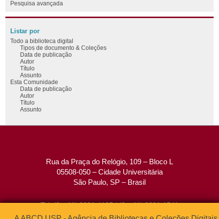
Pesquisa avançada
Listar por
Todo a biblioteca digital
Tipos de documento & Coleções
Data de publicação
Autor
Título
Assunto
Esta Comunidade
Data de publicação
Autor
Título
Assunto
Rua da Praça do Relógio, 109 – Bloco L
05508-050 – Cidade Universitária
São Paulo, SP – Brasil
Tel: (0xx11) 3091-4195 / (0xx11) 3091-1541
Fax: (0xx11) 3091-1567
A ABCD USP - Agência de Bibliotecas e Coleções Digitais