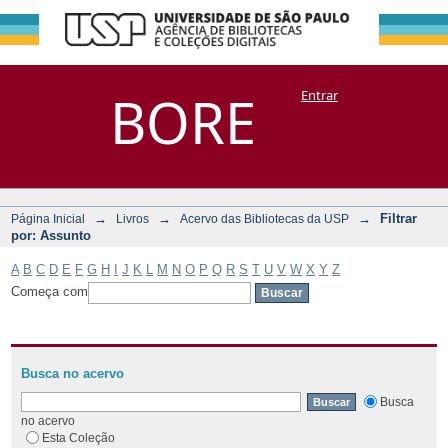
Filtrar por:
Repositório
BORE
Entrar
DSpace/Manakin + Corisco
Assunto
→
→
→
Filtrar
Página Inicial
Livros
Acervo das Bibliotecas da USP
por: Assunto
A
B
C
D
E
F
G
H
I
J
K
L
M
N
O
P
Q
R
S
T
U
V
W
X
Y
Z
Começa com
Busca no acervo
Busca
no acervo
Esta Coleção