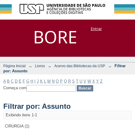
Filtrar por:
Repositório
BORE
Entrar
DSpace/Manakin + Corisco
Assunto
→
→
→
Filtrar
Página Inicial
Livros
Acervo das Bibliotecas da USP
por: Assunto
A
B
C
D
E
F
G
H
I
J
K
L
M
N
O
P
Q
R
S
T
U
V
W
X
Y
Z
Começa com
Filtrar por: Assunto
Exibindo itens 1-1
CIRURGIA (1)