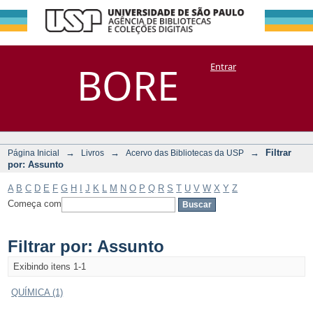
Filtrar por:
Repositório
BORE
Entrar
DSpace/Manakin + Corisco
Assunto
→
→
→
Filtrar
Página Inicial
Livros
Acervo das Bibliotecas da USP
por: Assunto
A
B
C
D
E
F
G
H
I
J
K
L
M
N
O
P
Q
R
S
T
U
V
W
X
Y
Z
Começa com
Filtrar por: Assunto
Exibindo itens 1-1
QUÍMICA (1)