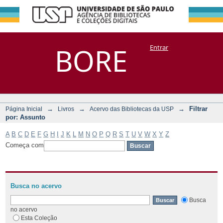
Filtrar por:
Repositório
BORE
Entrar
DSpace/Manakin + Corisco
Assunto
→
→
→
Filtrar
Página Inicial
Livros
Acervo das Bibliotecas da USP
por: Assunto
A
B
C
D
E
F
G
H
I
J
K
L
M
N
O
P
Q
R
S
T
U
V
W
X
Y
Z
Começa com
Busca no acervo
Busca
no acervo
Esta Coleção