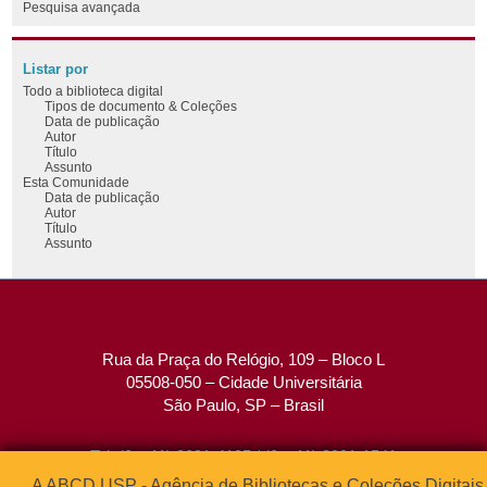
Pesquisa avançada
Listar por
Todo a biblioteca digital
Tipos de documento & Coleções
Data de publicação
Autor
Título
Assunto
Esta Comunidade
Data de publicação
Autor
Título
Assunto
Rua da Praça do Relógio, 109 – Bloco L
05508-050 – Cidade Universitária
São Paulo, SP – Brasil
Tel: (0xx11) 3091-4195 / (0xx11) 3091-1541
Fax: (0xx11) 3091-1567
A ABCD USP - Agência de Bibliotecas e Coleções Digitais