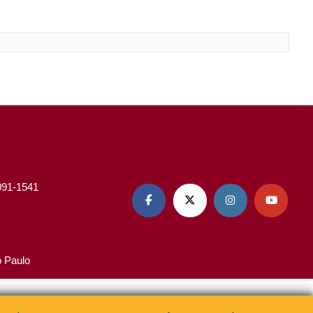
3091-1541




o Paulo