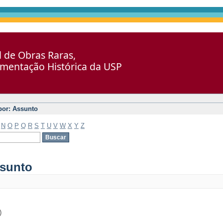
al de Obras Raras,
umentação Histórica da USP
 por: Assunto
N
O
P
Q
R
S
T
U
V
W
X
Y
Z
ssunto
)