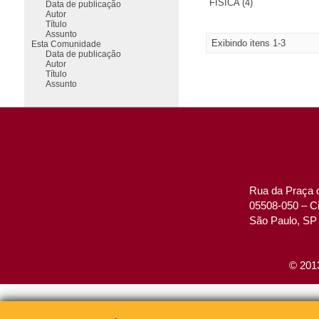
FÍSICA (4)
Data de publicação
Autor
Título
Assunto
Exibindo itens 1-3
Esta Comunidade
Data de publicação
Autor
Título
Assunto
Rua da Praça d
05508-050 – Ci
São Paulo, SP 
© 2013