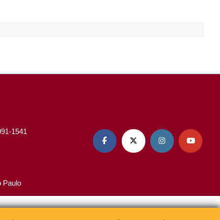
3091-1541




o Paulo