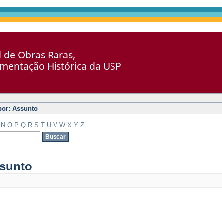
al de Obras Raras,
umentação Histórica da USP
 por: Assunto
N
O
P
Q
R
S
T
U
V
W
X
Y
Z
ssunto