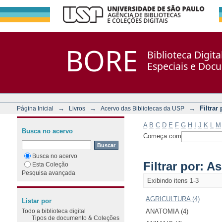
Filtrar por: Assunto
Repositório DSpace/Manakin + Corisco
BORE
Biblioteca Digit
Especiais e Doc
→
→
→
Filtrar
Página Inicial
Livros
Acervo das Bibliotecas da USP
A
B
C
D
E
F
G
H
I
J
K
L
M
Busca no acervo
Começa com
Busca no acervo
Filtrar por: A
Esta Coleção
Pesquisa avançada
Exibindo itens 1-3
AGRICULTURA (4)
Listar por
Todo a biblioteca digital
ANATOMIA (4)
Tipos de documento & Coleções