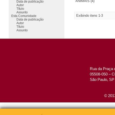
ANIMAIS (4)
Data de publicação
Autor
Título
Assunto
Exibindo itens 1-3
Esta Comunidade
Data de publicação
Autor
Título
Assunto
Rua da Praça d
05508-050 – Ci
São Paulo, SP 
© 2013