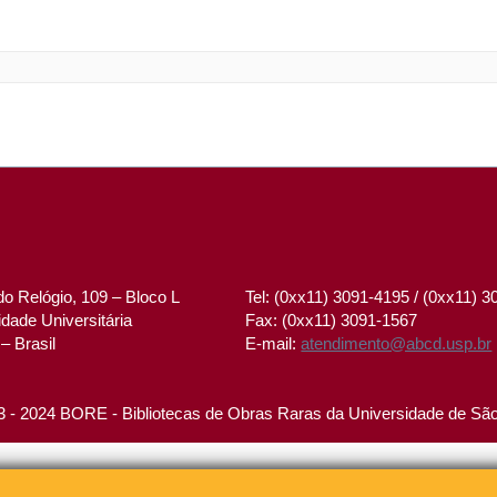
o Relógio, 109 – Bloco L
Tel: (0xx11) 3091-4195 / (0xx11) 
dade Universitária
Fax: (0xx11) 3091-1567
– Brasil
E-mail:
atendimento@abcd.usp.br
 - 2024 BORE - Bibliotecas de Obras Raras da Universidade de Sã