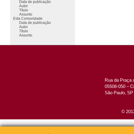
Data de publicação
Autor
Título
Assunto
Esta Comunidade
Data de publicação
Autor
Título
Assunto
Rua da Praça d
05508-050 – Ci
São Paulo, SP 
© 2013