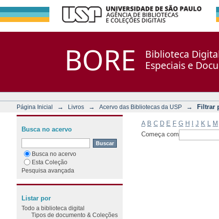
Filtrar por: Assunto
Repositório DSpace/Manakin + Corisco
BORE
Biblioteca Digit
Especiais e Doc
→
→
→
Filtrar
Página Inicial
Livros
Acervo das Bibliotecas da USP
A
B
C
D
E
F
G
H
I
J
K
L
M
Busca no acervo
Começa com
Busca no acervo
Esta Coleção
Pesquisa avançada
Listar por
Todo a biblioteca digital
Tipos de documento & Coleções