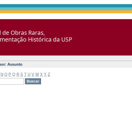
al de Obras Raras,
umentação Histórica da USP
 por: Assunto
N
O
P
Q
R
S
T
U
V
W
X
Y
Z