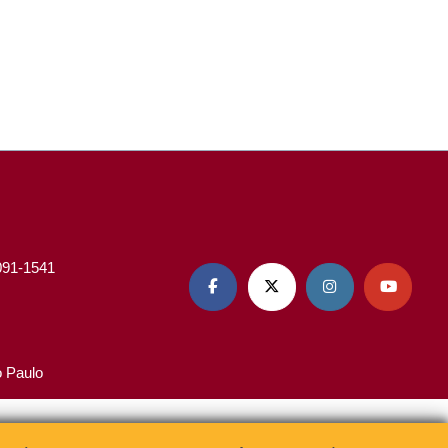
3091-1541




o Paulo