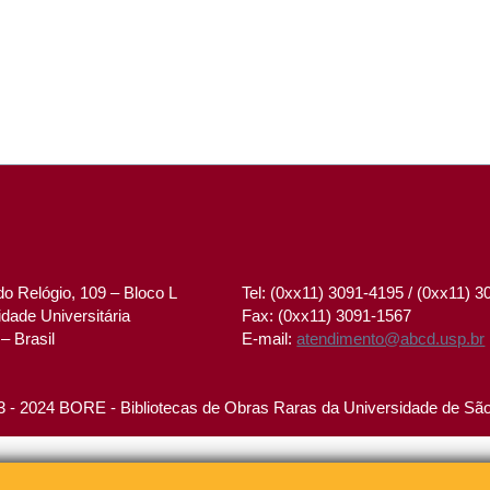
o Relógio, 109 – Bloco L
Tel: (0xx11) 3091-4195 / (0xx11) 
dade Universitária
Fax: (0xx11) 3091-1567
– Brasil
E-mail:
atendimento@abcd.usp.br
 - 2024 BORE - Bibliotecas de Obras Raras da Universidade de Sã