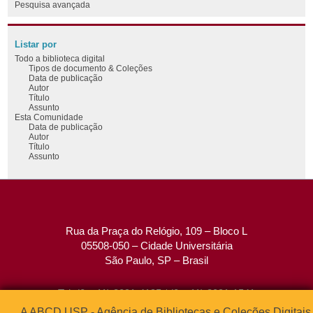
Pesquisa avançada
Listar por
Todo a biblioteca digital
Tipos de documento & Coleções
Data de publicação
Autor
Título
Assunto
Esta Comunidade
Data de publicação
Autor
Título
Assunto
Rua da Praça do Relógio, 109 – Bloco L
05508-050 – Cidade Universitária
São Paulo, SP – Brasil
Tel: (0xx11) 3091-4195 / (0xx11) 3091-1541
Fax: (0xx11) 3091-1567
A ABCD USP - Agência de Bibliotecas e Coleções Digitais