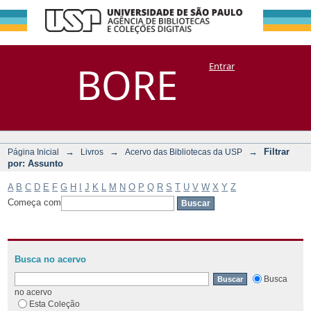
Filtrar por:
Repositório
BORE
Entrar
DSpace/Manakin + Corisco
Assunto
→
→
→
Filtrar
Página Inicial
Livros
Acervo das Bibliotecas da USP
por: Assunto
A
B
C
D
E
F
G
H
I
J
K
L
M
N
O
P
Q
R
S
T
U
V
W
X
Y
Z
Começa com
Busca no acervo
Busca
no acervo
Esta Coleção