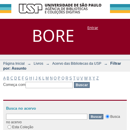
Filtrar por:
Repositório
BORE
Entrar
DSpace/Manakin + Corisco
Assunto
→
→
→
Filtrar
Página Inicial
Livros
Acervo das Bibliotecas da USP
por: Assunto
A
B
C
D
E
F
G
H
I
J
K
L
M
N
O
P
Q
R
S
T
U
V
W
X
Y
Z
Começa com
Busca no acervo
Busca
no acervo
Esta Coleção