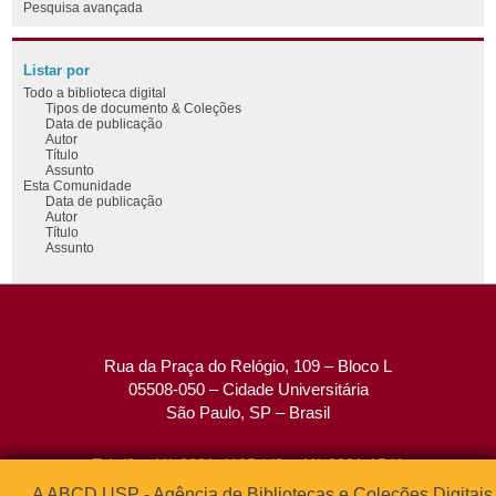
Pesquisa avançada
Listar por
Todo a biblioteca digital
Tipos de documento & Coleções
Data de publicação
Autor
Título
Assunto
Esta Comunidade
Data de publicação
Autor
Título
Assunto
Rua da Praça do Relógio, 109 – Bloco L
05508-050 – Cidade Universitária
São Paulo, SP – Brasil
Tel: (0xx11) 3091-4195 / (0xx11) 3091-1541
Fax: (0xx11) 3091-1567
A ABCD USP - Agência de Bibliotecas e Coleções Digitais