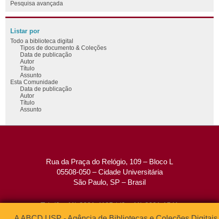
Pesquisa avançada
Listar por
Todo a biblioteca digital
Tipos de documento & Coleções
Data de publicação
Autor
Título
Assunto
Esta Comunidade
Data de publicação
Autor
Título
Assunto
Rua da Praça do Relógio, 109 – Bloco L
05508-050 – Cidade Universitária
São Paulo, SP – Brasil
Tel: (0xx11) 3091-4195 / (0xx11) 3091-1541
Fax: (0xx11) 3091-1567
A ABCD USP - Agência de Bibliotecas e Coleções Digitais