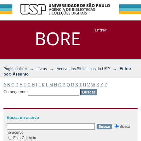
Filtrar por:
Repositório
BORE
Entrar
DSpace/Manakin + Corisco
Assunto
→
→
→
Filtrar
Página Inicial
Livros
Acervo das Bibliotecas da USP
por: Assunto
A
B
C
D
E
F
G
H
I
J
K
L
M
N
O
P
Q
R
S
T
U
V
W
X
Y
Z
Começa com
Busca no acervo
Busca
no acervo
Esta Coleção