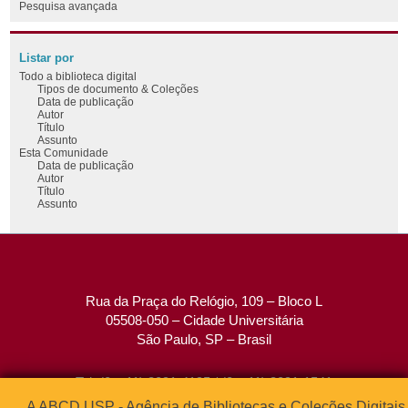
Pesquisa avançada
Listar por
Todo a biblioteca digital
Tipos de documento & Coleções
Data de publicação
Autor
Título
Assunto
Esta Comunidade
Data de publicação
Autor
Título
Assunto
Rua da Praça do Relógio, 109 – Bloco L
05508-050 – Cidade Universitária
São Paulo, SP – Brasil
Tel: (0xx11) 3091-4195 / (0xx11) 3091-1541
Fax: (0xx11) 3091-1567
A ABCD USP - Agência de Bibliotecas e Coleções Digitais