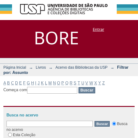
Filtrar por:
Repositório
BORE
Entrar
DSpace/Manakin + Corisco
Assunto
→
→
→
Filtrar
Página Inicial
Livros
Acervo das Bibliotecas da USP
por: Assunto
A
B
C
D
E
F
G
H
I
J
K
L
M
N
O
P
Q
R
S
T
U
V
W
X
Y
Z
Começa com
Busca no acervo
Busca
no acervo
Esta Coleção