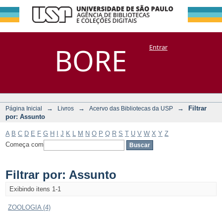
Filtrar por:
Repositório
BORE
Entrar
DSpace/Manakin + Corisco
Assunto
→
→
→
Filtrar
Página Inicial
Livros
Acervo das Bibliotecas da USP
por: Assunto
A
B
C
D
E
F
G
H
I
J
K
L
M
N
O
P
Q
R
S
T
U
V
W
X
Y
Z
Começa com
Filtrar por: Assunto
Exibindo itens 1-1
ZOOLOGIA (4)