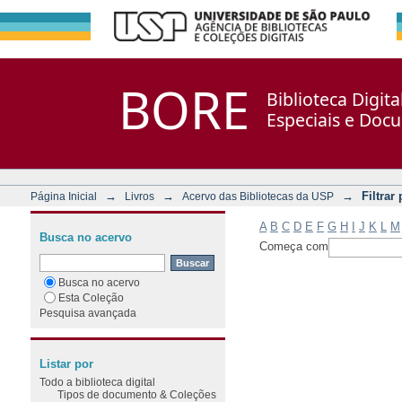
Filtrar por: Assunto
Repositório DSpace/Manakin + Corisco
BORE
Biblioteca Digit
Especiais e Doc
→
→
→
Filtrar
Página Inicial
Livros
Acervo das Bibliotecas da USP
A
B
C
D
E
F
G
H
I
J
K
L
M
Busca no acervo
Começa com
Busca no acervo
Esta Coleção
Pesquisa avançada
Listar por
Todo a biblioteca digital
Tipos de documento & Coleções