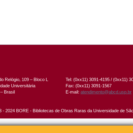
o Relógio, 109 – Bloco L
Tel: (0xx11) 3091-4195 / (0xx11) 
dade Universitária
Fax: (0xx11) 3091-1567
– Brasil
E-mail:
atendimento@abcd.usp.br
 - 2024 BORE - Bibliotecas de Obras Raras da Universidade de Sã