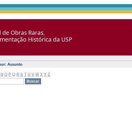
al de Obras Raras,
umentação Histórica da USP
 por: Assunto
N
O
P
Q
R
S
T
U
V
W
X
Y
Z