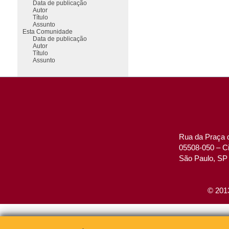
Data de publicação
Autor
Título
Assunto
Esta Comunidade
Data de publicação
Autor
Título
Assunto
Rua da Praça d
05508-050 – Ci
São Paulo, SP 
© 2013