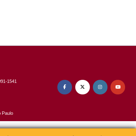
3091-1541




o Paulo