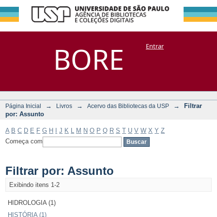
Filtrar por:
Repositório
BORE
Entrar
DSpace/Manakin + Corisco
Assunto
→
→
→
Filtrar
Página Inicial
Livros
Acervo das Bibliotecas da USP
por: Assunto
A
B
C
D
E
F
G
H
I
J
K
L
M
N
O
P
Q
R
S
T
U
V
W
X
Y
Z
Começa com
Filtrar por: Assunto
Exibindo itens 1-2
HIDROLOGIA (1)
HISTÓRIA (1)