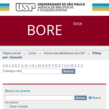
Filtrar por:
Repositório
BORE
Entrar
DSpace/Manakin + Corisco
Assunto
→
→
→
Filtrar
Página Inicial
Livros
Acervo das Bibliotecas da USP
por: Assunto
A
B
C
D
E
F
G
H
I
J
K
L
M
N
O
P
Q
R
S
T
U
V
W
X
Y
Z
Começa com
Busca no acervo
Busca
no acervo
Esta Coleção