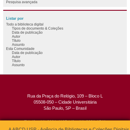
Pesquisa avançada
Listar por
Todo a biblioteca digital
Tipos de documento & Coleções
Data de publicação
Autor
Título
Assunto
Esta Comunidade
Data de publicação
Autor
Título
Assunto
Rua da Praça do Relógio, 109 – Bloco L
05508-050 – Cidade Universitária
São Paulo, SP – Brasil
Tel: (0xx11) 3091-4195 / (0xx11) 3091-1541
Fax: (0xx11) 3091-1567
A ABCD USP - Agência de Bibliotecas e Coleções Digitais