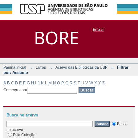
Filtrar por:
Repositório
BORE
Entrar
DSpace/Manakin + Corisco
Assunto
→
→
→
Filtrar
Página Inicial
Livros
Acervo das Bibliotecas da USP
por: Assunto
A
B
C
D
E
F
G
H
I
J
K
L
M
N
O
P
Q
R
S
T
U
V
W
X
Y
Z
Começa com
Busca no acervo
Busca
no acervo
Esta Coleção