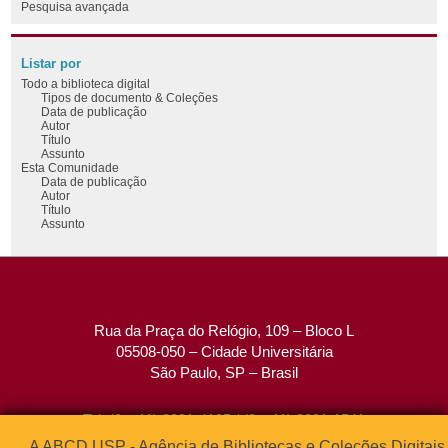
Pesquisa avançada
Listar por
Todo a biblioteca digital
Tipos de documento & Coleções
Data de publicação
Autor
Título
Assunto
Esta Comunidade
Data de publicação
Autor
Título
Assunto
Rua da Praça do Relógio, 109 – Bloco L
05508-050 – Cidade Universitária
São Paulo, SP – Brasil
Tel: (0xx11) 3091-4195 / (0xx11) 3091-1541
Fax: (0xx11) 3091-1567
A ABCD USP - Agência de Bibliotecas e Coleções Digitais